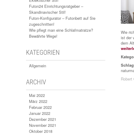
Eklektischer Stil!
Futon24 Einrichtungsratgeber –
Skandinavischer Stil!
Futon-Konfigurator – Futonbett auf Sie
zugeschnitten!
Wie pflegt man eine Schlafmatratze?
Wie ric
Bewährte Wege!
ist der
dem Al
weiterl
KATEGORIEN
Katego
Schlag
Allgemein
naturma
Robert
ARCHIV
Mai 2022
März 2022
Februar 2022
Januar 2022
Dezember 2021
November 2021
Oktober 2018