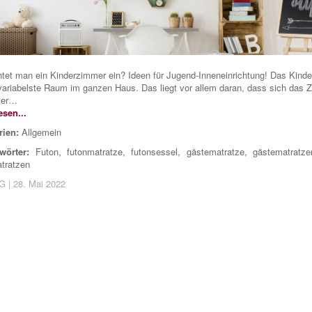
htet man ein Kinderzimmer ein? Ideen für Jugend-Inneneinrichtung! Das Kind
 variabelste Raum im ganzen Haus. Das liegt vor allem daran, dass sich das 
ter…
esen...
rien:
Allgemein
wörter:
Futon
,
futonmatratze
,
futonsessel
,
gästematratze
,
gästematratze
tratzen
 G
|
28. Mai 2022