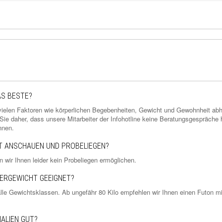
AS BESTE?
 vielen Faktoren wie körperlichen Begebenheiten, Gewicht und Gewohnheit abhä
e daher, dass unsere Mitarbeiter der Infohotline keine Beratungsgespräche hi
nnen.
RT ANSCHAUEN UND PROBELIEGEN?
n wir Ihnen leider kein Probeliegen ermöglichen.
PERGEWICHT GEEIGNET?
 alle Gewichtsklassen. Ab ungefähr 80 Kilo empfehlen wir Ihnen einen Futon m
IALIEN GUT?