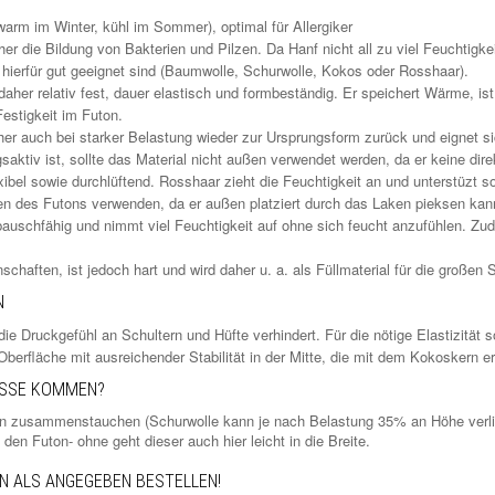
warm im Winter, kühl im Sommer), optimal für Allergiker
her die Bildung von Bakterien und Pilzen. Da Hanf nicht all zu viel Feuchtigk
 hierfür gut geeignet sind (Baumwolle, Schurwolle, Kokos oder Rosshaar).
daher relativ fest, dauer elastisch und formbeständig. Er speichert Wärme, is
Festigkeit im Futon.
aher auch bei starker Belastung wieder zur Ursprungsform zurück und eignet s
tiv ist, sollte das Material nicht außen verwendet werden, da er keine dir
xibel sowie durchlüftend. Rosshaar zieht die Feuchtigkeit an und unterstüzt s
en des Futons verwenden, da er außen platziert durch das Laken pieksen kan
 bauschfähig und nimmt viel Feuchtigkeit auf ohne sich feucht anzufühlen. Zu
chaften, ist jedoch hart und wird daher u. a. als Füllmaterial für die großen
N
ie Druckgefühl an Schultern und Hüfte verhindert. Für die nötige Elastizität so
berfläche mit ausreichender Stabilität in der Mitte, die mit dem Kokoskern e
ASSE KOMMEN?
gen zusammenstauchen (Schurwolle kann je nach Belastung 35% an Höhe verli
 den Futon- ohne geht dieser auch hier leicht in die Breite.
N ALS ANGEGEBEN BESTELLEN!