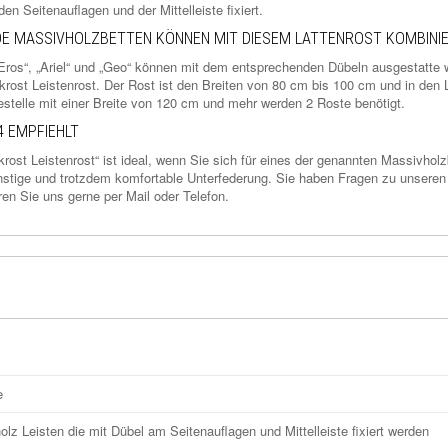
en Seitenauflagen und der Mittelleiste fixiert.
E MASSIVHOLZBETTEN KÖNNEN MIT DIESEM LATTENROST KOMBINI
„Eros“, „Ariel“ und „Geo“ können mit dem entsprechenden Dübeln ausgestatte 
rost Leistenrost. Der Rost ist den Breiten von 80 cm bis 100 cm und in den 
estelle mit einer Breite von 120 cm und mehr werden 2 Roste benötigt.
 EMPFIEHLT
krost Leistenrost“ ist ideal, wenn Sie sich für eines der genannten Massivholz
stige und trotzdem komfortable Unterfederung. Sie haben Fragen zu unseren
ren Sie uns gerne per
Mail
oder Telefon.
e
lz Leisten die mit Dübel am Seitenauflagen und Mittelleiste fixiert werden