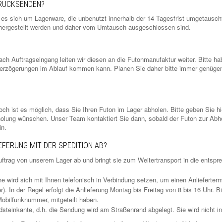
URÜCKSENDEN?
t es sich um Lagerware, die unbenutzt innerhalb der 14 Tagesfrist umgetausc
g hergestellt werden und daher vom Umtausch ausgeschlossen sind.
ach Auftragseingang leiten wir diesen an die Futonmanufaktur weiter. Bitte ha
Verzögerungen im Ablauf kommen kann. Planen Sie daher bitte immer genügen
h ist es möglich, dass Sie Ihren Futon im Lager abholen. Bitte geben Sie hie
ung wünschen. Unser Team kontaktiert Sie dann, sobald der Futon zur Abholun
in.
IEFERUNG MIT DER SPEDITION AB?
Auftrag von unserem Lager ab und bringt sie zum Weitertransport in die entsp
ähe wird sich mit Ihnen telefonisch in Verbindung setzen, um einen Anlieferte
). In der Regel erfolgt die Anlieferung Montag bis Freitag von 8 bis 16 Uhr. Bi
obilfunknummer, mitgeteilt haben.
Bordsteinkante, d.h. die Sendung wird am Straßenrand abgelegt. Sie wird nicht 