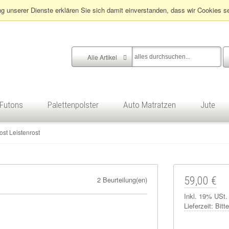
ng unserer Dienste erklären Sie sich damit einverstanden, dass wir Cookies s
Alle Artikel
Futons
Palettenpolster
Auto Matratzen
Jute
ost Leistenrost
59,00 €
2 Beurteilung(en)
Inkl. 19% USt.
Lieferzeit:
Bitt