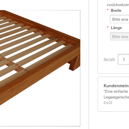
zurücksetze
*
Breite
*
Länge
Anzahl:
Kundenmein
"Eine einfache 
Liegeeigenscha
Eis23