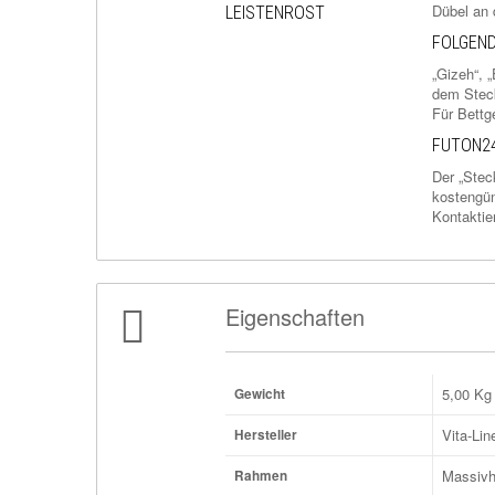
Dübel an d
LEISTENROST
FOLGEND
„Gizeh“, 
dem Steck
Für Bettg
FUTON24
Der „Stec
kostengün
Kontaktie
Eigenschaften
5,00
Kg
Gewicht
Vita-Lin
Hersteller
Massivho
Rahmen