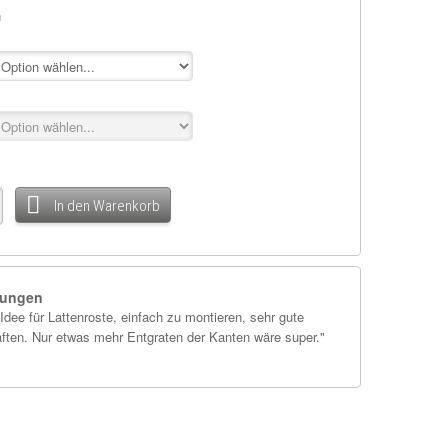
n
In den Warenkorb
ungen
Idee für Lattenroste, einfach zu montieren, sehr gute
"Ganz einfach ein
ften. Nur etwas mehr Entgraten der Kanten wäre super."
Bettes - es schenk
Ju