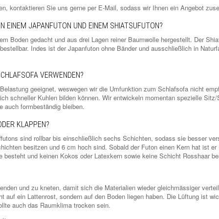
len, kontaktieren Sie uns gerne per E-Mail, sodass wir Ihnen ein Angebot zu
EN EINEM JAPANFUTON UND EINEM SHIATSUFUTON?
dem Boden gedacht und aus drei Lagen reiner Baumwolle hergestellt. Der Shiat
tellbar. Indes ist der Japanfuton ohne Bänder und ausschließlich in Naturf
 SCHLAFSOFA VERWENDEN?
 Belastung geeignet, weswegen wir die Umfunktion zum Schlafsofa nicht empfe
sich schneller Kuhlen bilden können. Wir entwickeln momentan spezielle Sitz
e auch formbeständig bleiben.
ODER KLAPPEN?
futons sind rollbar bis einschließlich sechs Schichten, sodass sie besser ver
hichten besitzen und 6 cm hoch sind. Sobald der Futon einen Kern hat ist er n
besteht und keinen Kokos oder Latexkern sowie keine Schicht Rosshaar besi
nden und zu kneten, damit sich die Materialien wieder gleichmässiger verteil
t auf ein Lattenrost, sondern auf den Boden liegen haben. Die Lüftung ist wic
ollte auch das Raumklima trocken sein.