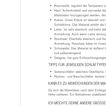
Baumwolle: reguliert die Temperatur (
Hanf: Antimikrobiell und vermeidet da
Materialien hinzugezogen werden, die
Kokos: Unser Kokos ist latexiert und 
Schlafklima. Das Material erhöht die 
Latex: Ist sehr elastisch und kehrt d
Anmerkung: Auch wenn Latex atmungsak
Rosshaar: Ebenfalls elastisch und fle
Anmerkung: Rosshaar lieber im Inner
Schurwolle: Das Material ist äußerst
und selbstreinigend.
Seegras: hat gute Entfeuchtungseigens
TIPPS FÜR JEWEILIGEN SCHLAFTYPE
Seitenschläfer: weichere Oberfläche, d
Rücken - und Bauchschläfer: festere O
KANN ES ZU ABWEICHUNGEN DER M
Da sich die Materialien nach dem Einlie
Höhe verlieren. Ein Bettrahmen stabilisiert
ICH MÖCHTE GERNE ANDERE GRÖSSE