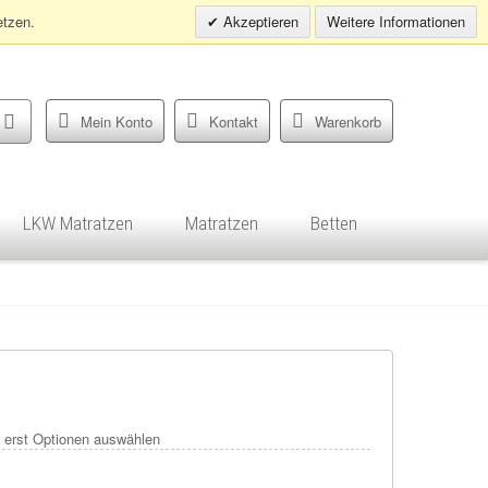
Infohotline:
0049 (0)30 398202080
etzen.
Akzeptieren
Weitere Informationen
Mein Konto
Kontakt
Warenkorb
LKW Matratzen
Matratzen
Betten
e erst Optionen auswählen