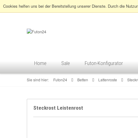
Cookies helfen uns bei der Bereitstellung unserer Dienste. Durch die Nutzu
Home
Sale
Futon-Konfigurator
Sie sind hier:
Futon24
Betten
Lattenroste
Steckr
Steckrost Leistenrost