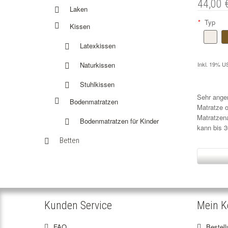
44,00 
Laken
*
Typ
Kissen
Latexkissen
Naturkissen
Inkl. 19% US
Stuhlkissen
Sehr ange
Bodenmatratzen
Matratze o
Matratzena
Bodenmatratzen für Kinder
kann bis 3
Betten
Kunden Service
Mein K
FAQ
Bestel