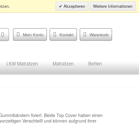
Infohotline:
0049 (0)30 398202080
etzen.
Akzeptieren
Weitere Informationen
Mein Konto
Kontakt
Warenkorb
LKW Matratzen
Matratzen
Betten
 Gummibändern fixiert. Beide Top Cover haben einen
vorzeitigen Verschleiß und können aufgrund ihrer