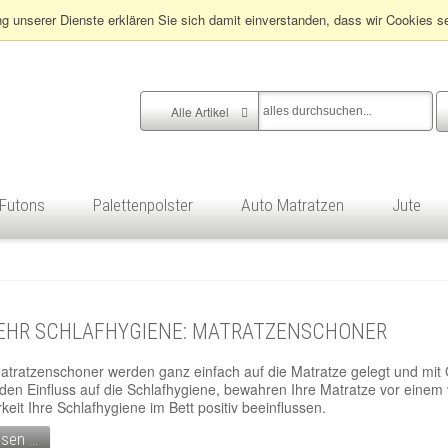
ng unserer Dienste erklären Sie sich damit einverstanden, dass wir Cookies s
Alle Artikel
Futons
Palettenpolster
Auto Matratzen
Jute
EHR SCHLAFHYGIENE: MATRATZENSCHONER
tratzenschoner werden ganz einfach auf die Matratze gelegt und mit
en Einfluss auf die Schlafhygiene, bewahren Ihre Matratze vor einem 
eit Ihre Schlafhygiene im Bett positiv beeinflussen.
sen ...