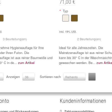
€
71,00 €
*
Typ
t.
Inkl. 19% USt.
3 Beurteilung(en)
2 Beurteilung(en)
nehme Hygieneauflage für Ihre
Ideal für alle Jahreszeiten. Die
der Ihren Futon. Die
Matratzenauflage ist aus reiner Sch
uflage ist aus reiner Baumwolle und
kann bis 30° C in der Waschmaschi
0° C in de...
zum Artikel
gewaschen werden. Be...
zum Artike
Anzeigen
Sortieren nach
36
Reihenfolge
onto
Kundeninformationen
lungen und Rücksendungen
Zahlungsmodalitäten