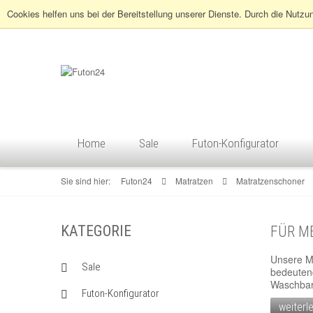
Cookies helfen uns bei der Bereitstellung unserer Dienste. Durch die Nutzu
Home
Sale
Futon-Konfigurator
Sie sind hier:
Futon24
Matratzen
Matratzenschoner
KATEGORIE
FÜR M
Unsere Ma
Sale
bedeutend
Waschbark
Futon-Konfigurator
weiterle