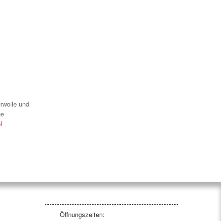
urwolle und
ne
l
Öffnungszeiten: