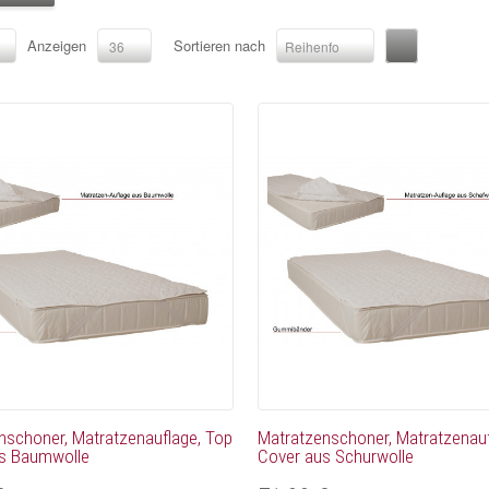
Anzeigen
Sortieren nach
36
Reihenfolge
nschoner, Matratzenauflage, Top
Matratzenschoner, Matratzenauf
s Baumwolle
Cover aus Schurwolle