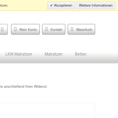
Infohotline:
0049 (0)30 398202080
etzen.
Akzeptieren
Weitere Informationen
Mein Konto
Kontakt
Warenkorb
LKW Matratzen
Matratzen
Betten
ie anschließend Ihren Widerruf.