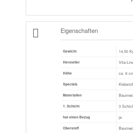
F
Eigenschaften
14,50
K
Gewicht
Vita-Lin
Hersteller
ca. 6 c
Höhe
Klebstof
Specials
Baumwo
Materialien
3 Schic
1. Schicht
ja
hat einen Bezug
Baumwo
Oberstoff