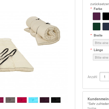
zurücksetze
*
Farbe
*
Breite
*
Länge
Anzahl:
Kundenmein
"Sehr zufriede
Sophie