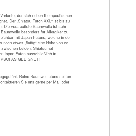
Variante, der sich neben therapeutischen
gnet. Der „Shiatsu Futon XXL“ ist bis zu
n. Die verarbeitete Baumwolle ist sehr
 Baumwolle besonders für Allergiker zu
rgleichbar mit Japan-Futons, welche in der
s noch etwas „fluffig“ eine Höhe von ca.
d zwischen beiden: Shiatsu hat
r Japan-Futon ausschließlich in
 KLAPPSOFAS GEEIGNET!
iegegefühl. Reine Baumwollfutons sollten
 Kontaktieren Sie uns gerne per
Mail
oder