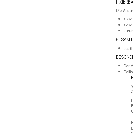
FIXIERB
Die Anzah
160-
120-
> nur
GESAMT
ca. 
BESONDE
Der V
Rollb
V
Z
B
O
D