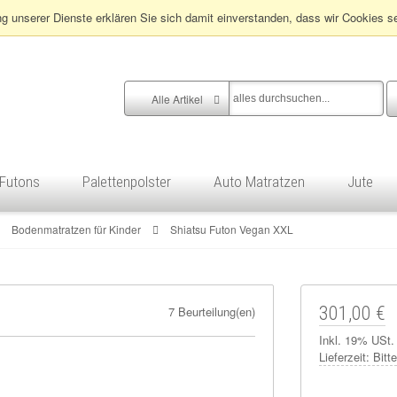
ng unserer Dienste erklären Sie sich damit einverstanden, dass wir Cookies s
Alle Artikel
Futons
Palettenpolster
Auto Matratzen
Jute
Bodenmatratzen für Kinder
Shiatsu Futon Vegan XXL
301,00 €
7 Beurteilung(en)
Inkl. 19% USt.
Lieferzeit:
Bitt