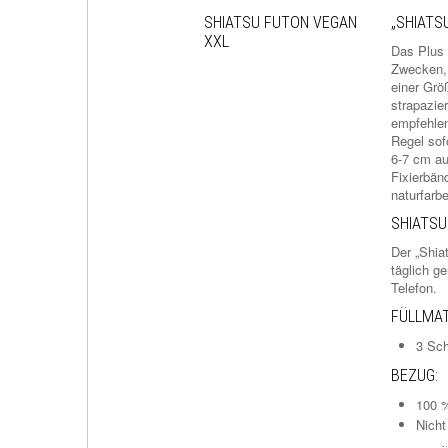
SHIATSU FUTON VEGAN
„SHIATS
XXL
Das Plus 
Zwecken, 
einer Grö
strapazie
empfehlen
Regel sof
6-7 cm au
Fixierbän
naturfar
SHIATSU
Der „Shia
täglich g
Telefon.
FÜLLMAT
3 Sc
BEZUG:
100 %
Nich