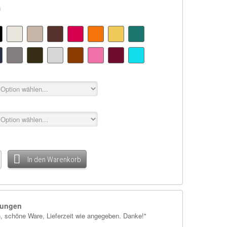
n
In den Warenkorb
ungen
n, schöne Ware, Lieferzeit wie angegeben. Danke!"
"Sehr gutes Materi
als angegeben. All