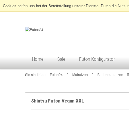
Cookies helfen uns bei der Bereitstellung unserer Dienste. Durch die Nutzu
Home
Sale
Futon-Konfigurator
Sie sind hier:
Futon24
Matratzen
Bodenmatratzen
Shiatsu Futon Vegan XXL