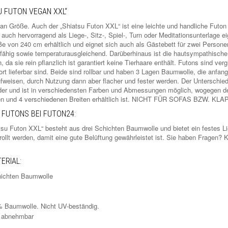
U FUTON VEGAN XXL“
an Größe. Auch der „Shiatsu Futon XXL“ ist eine leichte und handliche Futon 
auch hervorragend als Liege-, Sitz-, Spiel-, Turn oder Meditationsunterlage ei
ße von 240 cm erhältlich und eignet sich auch als Gästebett für zwei Persone
rfähig sowie temperaturausgleichend. Darüberhinaus ist die hautsympathische
, da sie rein pflanzlich ist garantiert keine Tierhaare enthält. Futons sind ve
ort lieferbar sind. Beide sind rollbar und haben 3 Lagen Baumwolle, die anfang
fweisen, durch Nutzung dann aber flacher und fester werden. Der Unterschie
der und ist in verschiedensten Farben und Abmessungen möglich, wogegen de
ben und 4 verschiedenen Breiten erhältlich ist. NICHT FÜR SOFAS BZW.
 FUTONS BEI FUTON24:
tsu Futon XXL“ besteht aus drei Schichten Baumwolle und bietet ein festes L
erollt werden, damit eine gute Belüftung gewährleistet ist. Sie haben Fragen?
ERIAL:
hichten Baumwolle
 Baumwolle. Nicht UV-beständig.
t abnehmbar