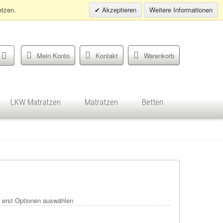
Infohotline:
0049 (0)30 398202080
etzen.
Akzeptieren
Weitere Informationen
Mein Konto
Kontakt
Warenkorb
LKW Matratzen
Matratzen
Betten
e erst Optionen auswählen