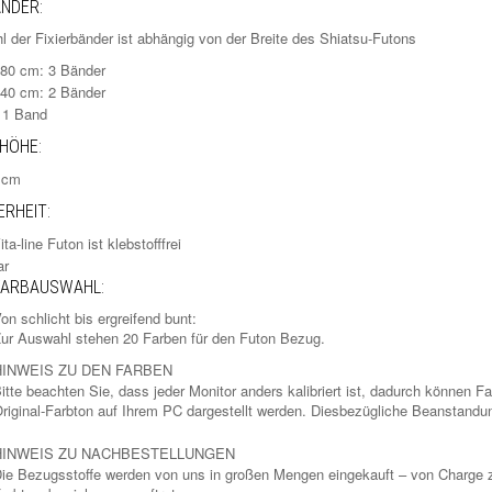
ÄNDER:
l der Fixierbänder ist abhängig von der Breite des Shiatsu-Futons
180 cm: 3 Bänder
140 cm: 2 Bänder
 1 Band
HÖHE:
6 cm
RHEIT:
ita-line Futon ist klebstofffrei
ar
FARBAUSWAHL:
on schlicht bis ergreifend bunt:
ur Auswahl stehen 20 Farben für den Futon Bezug.
HINWEIS ZU DEN FARBEN
itte beachten Sie, dass jeder Monitor anders kalibriert ist, dadurch können 
riginal-Farbton auf Ihrem PC dargestellt werden. Diesbezügliche Beanstandun
HINWEIS ZU NACHBESTELLUNGEN
ie Bezugsstoffe werden von uns in großen Mengen eingekauft – von Charge 