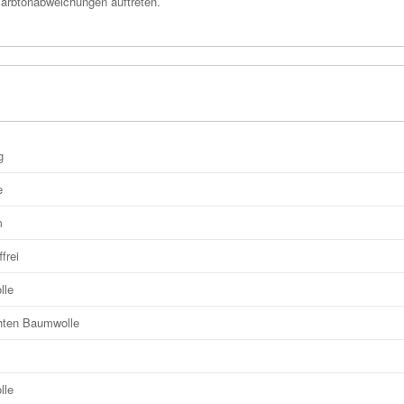
arbtonabweichungen auftreten.
g
e
m
ffrei
lle
hten Baumwolle
lle