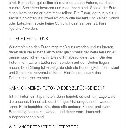
sind. Besonders gut rollbar sind unsere Japan Futons, da diese
nur drei Schichten besitzen und 6 cm hoch sind. Sobald der Futon
einen Kern hat ist er nicht mehr rollbar. Ein Futon, der aus bis zu
sechs Schichten Baumwolle/Schurwolle besteht und keinen Kokos
oder Latexkern sowie keine Schicht Rosshaar besitzt, kann
"gefaltet" werden.
PFLEGE DES FUTONS
Wir empfehlen den Futon regelmäßig zu wenden und zu kneten,
damit sich die Materialien wieder gleichmässiger verteilen und er
besser durchlüften kann. Dies gilt insbesondere, wenn Sie den
Futon nicht auf ein Lattenrost, sondern auf den Boden liegen
haben. Die Lüftung ist wichtig, da sich die Feuchtigkeit sonst staut
und Schimmel hervorrufen kann. Hierfür sollte auch das
Raumklima trocken sein.
KANN ICH MEINEN FUTON WIEDER ZURÜCKSENDEN?
Ist Ihr Futon ein Japanfuton, dann handelt es sich um Lagerware,
die unbenutzt innerhalb der 14 Tagesfrist umgetauscht werden
kann. Bitte beachten Sie, dass alle anderen Futons erst nach
Bestellung hergestellt werden und daher vom Umtausch
ausgeschlossen sind.
WIE LANGE BETRÄGT DIE LIEFERZEIT?