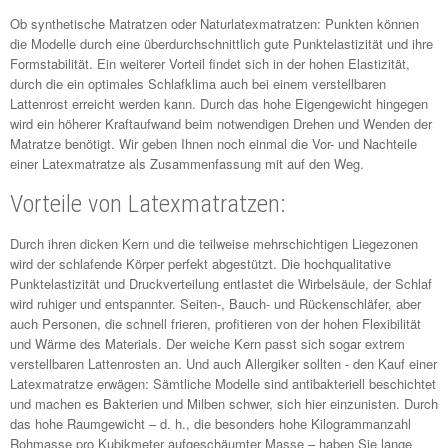
Ob synthetische Matratzen oder Naturlatexmatratzen: Punkten können
die Modelle durch eine überdurchschnittlich gute Punktelastizität und ihre
Formstabilität. Ein weiterer Vorteil findet sich in der hohen Elastizität,
durch die ein optimales Schlafklima auch bei einem verstellbaren
Lattenrost erreicht werden kann. Durch das hohe Eigengewicht hingegen
wird ein höherer Kraftaufwand beim notwendigen Drehen und Wenden der
Matratze benötigt. Wir geben Ihnen noch einmal die Vor- und Nachteile
einer Latexmatratze als Zusammenfassung mit auf den Weg.
Vorteile von Latexmatratzen:
Durch ihren dicken Kern und die teilweise mehrschichtigen Liegezonen
wird der schlafende Körper perfekt abgestützt. Die hochqualitative
Punktelastizität und Druckverteilung entlastet die Wirbelsäule, der Schlaf
wird ruhiger und entspannter. Seiten-, Bauch- und Rückenschläfer, aber
auch Personen, die schnell frieren, profitieren von der hohen Flexibilität
und Wärme des Materials. Der weiche Kern passt sich sogar extrem
verstellbaren Lattenrosten an. Und auch Allergiker sollten - den Kauf einer
Latexmatratze erwägen: Sämtliche Modelle sind antibakteriell beschichtet
und machen es Bakterien und Milben schwer, sich hier einzunisten. Durch
das hohe Raumgewicht – d. h., die besonders hohe Kilogrammanzahl
Rohmasse pro Kubikmeter aufgeschäumter Masse – haben Sie lange