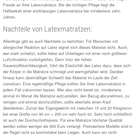
Freude an Ihrer Latexmatratze. Bei der richtigen Pflege liegt die
Haltbarkeit einer erstklassigen Latexmatratze bei mindestens zehn
Jahren.
Nachteile von Latexmatratzen:
Allerdings gibt es auch Nachteile zu berichten: Für Menschen mit
allergischer Reaktion auf Latex eignet sich dieses Material nicht. Auch,
wer stark schwitzt, sollte lieber auf Unterlagen mit einer noch größeren
Luftzirkulation zurückgreifen. Denn trotz der hohen
Sauerstoffdurchlässigkeit, führt die Elastizität des Latex dazu, dass sich
der Körper in die Matratze schmiegt und warmgehalten wird. Darüber
hinaus kann übermäßiger Schweiß das Material im Laufe der Zeit
zersetzen. Eine regelmäßige Pflege sollten Sie Ihrer Latexmatratze in
jedem Fall zukommen lassen. Wer also nicht bereit ist, mindestens
einmal im Monat die Matratze aufzustellen, den Bezug abzunehmen, zu
reinigen und einmal durchzulüften, sollte ebenfalls einen Kauf
überdenken. Zumal das Eigengewicht mit zwischen 15 und 20 Kilogramm
bei einer Größe von 90 cm × 200 cm sehr hoch ist. Sehr hoch schließlich
ist auch der Durchschnittspreis: Für eine Matratze höchster Qualität
werden selten weniger als 600 Euro verlangt. Preiswertere Modelle sind in
der Regel nicht so komfortabel beim Liegen. Auch kann ein nicht