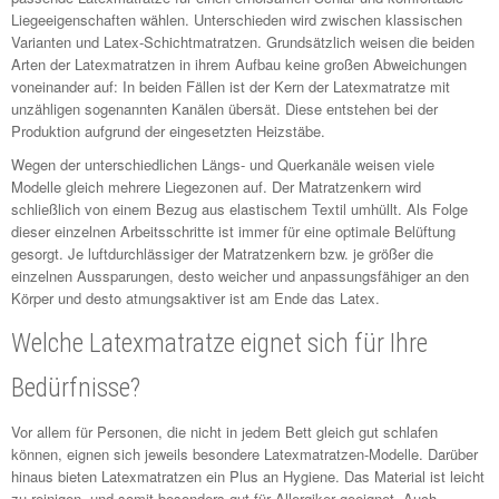
Liegeeigenschaften wählen. Unterschieden wird zwischen klassischen
Varianten und Latex-Schichtmatratzen. Grundsätzlich weisen die beiden
Arten der Latexmatratzen in ihrem Aufbau keine großen Abweichungen
voneinander auf: In beiden Fällen ist der Kern der Latexmatratze mit
unzähligen sogenannten Kanälen übersät. Diese entstehen bei der
Produktion aufgrund der eingesetzten Heizstäbe.
Wegen der unterschiedlichen Längs- und Querkanäle weisen viele
Modelle gleich mehrere Liegezonen auf. Der Matratzenkern wird
schließlich von einem Bezug aus elastischem Textil umhüllt. Als Folge
dieser einzelnen Arbeitsschritte ist immer für eine optimale Belüftung
gesorgt. Je luftdurchlässiger der Matratzenkern bzw. je größer die
einzelnen Aussparungen, desto weicher und anpassungsfähiger an den
Körper und desto atmungsaktiver ist am Ende das Latex.
Welche Latexmatratze eignet sich für Ihre
Bedürfnisse?
Vor allem für Personen, die nicht in jedem Bett gleich gut schlafen
können, eignen sich jeweils besondere Latexmatratzen-Modelle. Darüber
hinaus bieten Latexmatratzen ein Plus an Hygiene. Das Material ist leicht
zu reinigen, und somit besonders gut für Allergiker geeignet. Auch