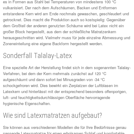
es in Formen aus Stahl bei Temperaturen von mindestens 100 °C
vulkanisiert. Der nach dem Aufschäumen, Backen und Entformen
entstandene Kern wird am Ende nochmals gewaschen, geschleudert und
getrocknet. Dies macht die Produktion auch so kostspielig: Gegenüber
dem Großteil der anderen genutzten Schäume wird bei Latex nicht ein
großer Block hergestellt, aus dem der schließliche Matratzenkern
herausgeschnitten wird. Vielmehr muss für jede einzelne Abmessung und
Zoneneinteilung eine eigene Backform hergestellt werden.
Sonderfall Talalay-Latex
Eine spezielle Art der Herstellung findet sich in dem sogenannten Talalay-
Verfahren, bei dem der Kern mehrmals zunächst auf 120 °C
aufgeschäumt und dann sofort bei Minusgraden von -34 °C
schockgefroren wird. Dies bewirkt ein Zerplatzen der Luftblasen im
Latexkern und hinterlässt mit der entsprechend besonders offenporigen,
luft- und feuchtigkeitsdurchlässigen Oberfläche hervorragende
hygienische Eigenschaften.
Wie sind Latexmatratzen aufgebaut?
Sie können aus verschiedenen Modellen die für Ihre Bedürfnisse genau
passende Latexmatratze für einen erholsamen Schlaf und komfortable