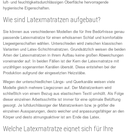
luft- und feuchtigkeitsdurchlässigen Oberfläche hervorragende
hygienische Eigenschaften.
Wie sind Latexmatratzen aufgebaut?
Sie können aus verschiedenen Modellen die für Ihre Bedürfnisse genau
passende Latexmatratze für einen erholsamen Schlaf und komfortable
Liegeeigenschaften wählen. Unterschieden wird zwischen klassischen
Varianten und Latex-Schichtmatratzen. Grundsätzlich weisen die beiden
Arten der Latexmatratzen in ihrem Aufbau keine großen Abweichungen
voneinander auf: In beiden Fällen ist der Kern der Latexmatratze mit
unzähligen sogenannten Kanälen übersät. Diese entstehen bei der
Produktion aufgrund der eingesetzten Heizstäbe.
Wegen der unterschiedlichen Längs- und Querkanäle weisen viele
Modelle gleich mehrere Liegezonen auf. Der Matratzenkern wird
schließlich von einem Bezug aus elastischem Textil umhüllt. Als Folge
dieser einzelnen Arbeitsschritte ist immer für eine optimale Belüftung
gesorgt. Je luftdurchlässiger der Matratzenkern bzw. je größer die
einzelnen Aussparungen, desto weicher und anpassungsfähiger an den
Körper und desto atmungsaktiver ist am Ende das Latex.
Welche Latexmatratze eignet sich für Ihre