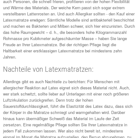
auch Personen, die schnell frieren, profitieren von der hohen Flexibilität
und Wärme des Materials. Der weiche Kern passt sich sogar extrem
verstellbaren Lattenrosten an. Und auch Allergiker sollten - den Kauf einer
Latexmatratze erwägen: Sämtliche Modelle sind antibakteriell beschichtet
und machen es Bakterien und Milben schwer, sich hier einzunisten. Durch
das hohe Raumgewicht – d. h., die besonders hohe Kilogrammanzahl
Rohmasse pro Kubikmeter aufgeschäumter Masse – haben Sie lange
Freude an Ihrer Latexmatratze. Bei der richtigen Pflege liegt die
Haltbarkeit einer erstklassigen Latexmatratze bei mindestens zehn
Jahren.
Nachteile von Latexmatratzen:
Allerdings gibt es auch Nachteile zu berichten: Für Menschen mit
allergischer Reaktion auf Latex eignet sich dieses Material nicht. Auch,
wer stark schwitzt, sollte lieber auf Unterlagen mit einer noch größeren
Luftzirkulation zurückgreifen. Denn trotz der hohen
Sauerstoffdurchlässigkeit, führt die Elastizität des Latex dazu, dass sich
der Körper in die Matratze schmiegt und warmgehalten wird. Darüber
hinaus kann übermäßiger Schweiß das Material im Laufe der Zeit
zersetzen. Eine regelmäßige Pflege sollten Sie Ihrer Latexmatratze in
jedem Fall zukommen lassen. Wer also nicht bereit ist, mindestens
einmal im Monat die Matratze aufzustellen, den Bezug abzunehmen, zu