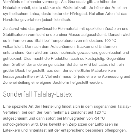
Verhältnis miteinander vermengt. Als Grundsatz gilt: Je höher der
Naturlatexanteil, desto stärker die Rückstellkraft. Je höher der Anteil an
synthetischem Latex, desto fester der Härtegrad. Bei allen Arten ist das
Herstellungsverfahren jedoch identisch.
Zunächst wird das gewünschte Rohmaterial mit speziellen Zusätzen und
Stabilisatoren vermischt und zu einer Masse aufgeschäumt. Danach wird
es in Formen aus Stahl bei Temperaturen von mindestens 100 °C
vulkanisiert. Der nach dem Aufschäumen, Backen und Entformen
entstandene Kern wird am Ende nochmals gewaschen, geschleudert und
getrocknet. Dies macht die Produktion auch so kostspielig: Gegenüber
dem Großteil der anderen genutzten Schäume wird bei Latex nicht ein
großer Block hergestellt, aus dem der schließliche Matratzenkern
herausgeschnitten wird. Vielmehr muss für jede einzelne Abmessung und
Zoneneinteilung eine eigene Backform hergestellt werden.
Sonderfall Talalay-Latex
Eine spezielle Art der Herstellung findet sich in dem sogenannten Talalay-
Verfahren, bei dem der Kern mehrmals zunächst auf 120 °C
aufgeschäumt und dann sofort bei Minusgraden von -34 °C
schockgefroren wird. Dies bewirkt ein Zerplatzen der Luftblasen im
Latexkern und hinterlässt mit der entsprechend besonders offenporigen,